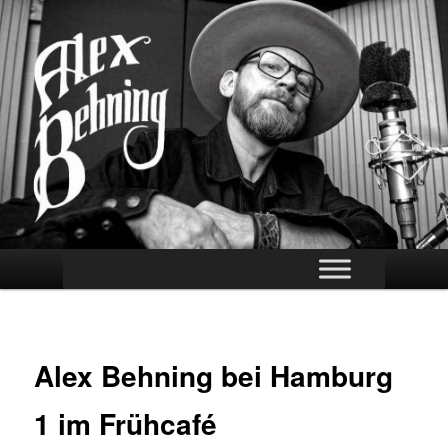
Zum
Offizielle Webseite des Musikers Alex Behning
Inhalt
wechseln
Alex Behning
Hauptmenü
Alex Behning bei Hamburg
1 im Frühcafé