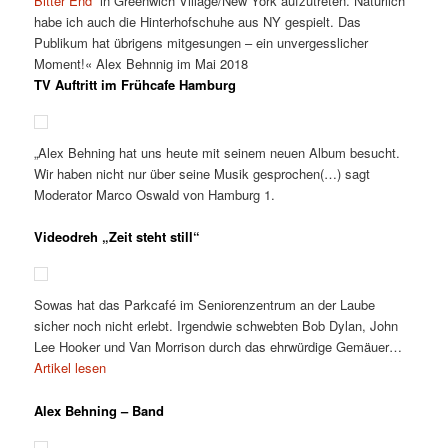
Bitter End
“ in Greenwich Village/New York aufzutreten. Natürlich
habe ich auch die Hinterhofschuhe aus NY gespielt. Das
Publikum hat übrigens mitgesungen – ein unvergesslicher
Moment!« Alex Behnnig im Mai 2018
TV Auftritt im Frühcafe Hamburg
„Alex Behning hat uns heute mit seinem neuen Album besucht.
Wir haben nicht nur über seine Musik gesprochen(…) sagt
Moderator Marco Oswald von Hamburg 1.
Videodreh „Zeit steht still“
Sowas hat das Parkcafé im Seniorenzentrum an der Laube
sicher noch nicht erlebt. Irgendwie schwebten Bob Dylan, John
Lee Hooker und Van Morrison durch das ehrwürdige Gemäuer…
Artikel lesen
Alex Behning – Band